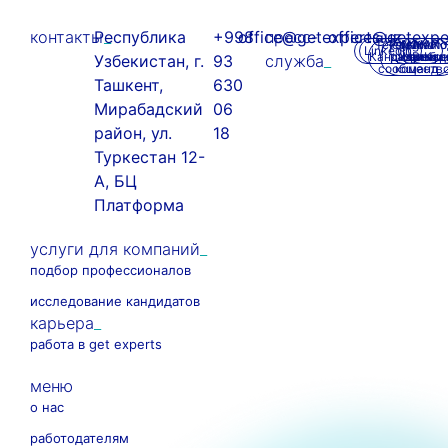
контакты
Республика
+998
office@getexperts.uz
пресс-
office@getexpe
Telegram
Telegram
VK - о
MAX - о
MAX -
По
LinkedIn
Кандидаты
развитии
карьер
HR-
сообщ
«Кар
Узбекистан, г.
93
служба
сообществ
команд
Ташкент,
630
Мирабадский
06
район, ул.
18
Туркестан 12-
А, БЦ
Платформа
услуги для компаний
подбор профессионалов
исследование кандидатов
карьера
работа в get experts
меню
о нас
работодателям