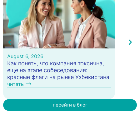
August 6, 2026
August 4
Как понять, что компания токсична,
Контр-
еще на этапе собеседования:
удержи
красные флаги на рынке Узбекистана
когда э
читать
читать
перейти в блог