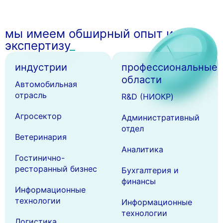
мы имеем обширный опыт и
экспертизу
индустрии
профессиональные
области
Автомобильная
отрасль
R&D (НИОКР)
Агросектор
Административный
отдел
Ветеринария
Аналитика
Гостинично-
ресторанный бизнес
Бухгалтерия и
финансы
Информационные
технологии
Информационные
технологии
Логистика