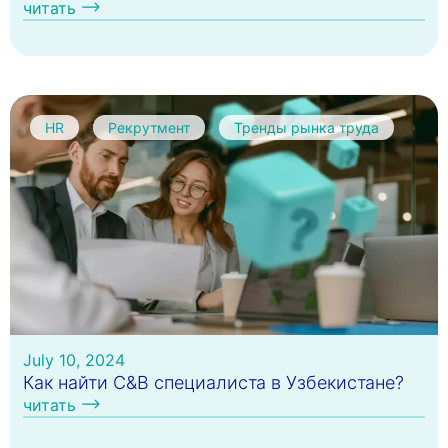
читать
HR
Рекрутмент
Тренды рынка труда
July 10, 2024
Как найти C&B специалиста в Узбекистане?
читать