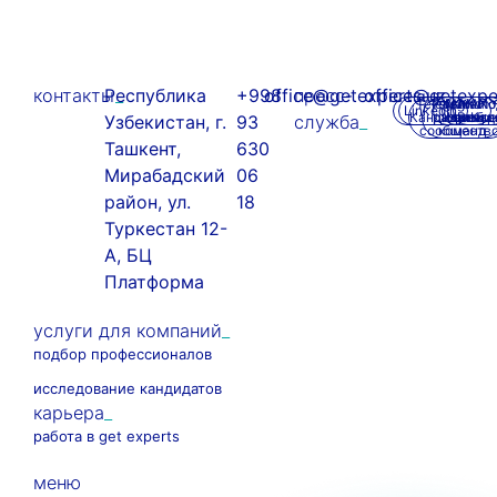
контакты
Республика
+998
office@getexperts.uz
пресс-
office@getexpe
Telegram
Telegram
VK - о
MAX - о
MAX -
По
LinkedIn
Кандидаты
развитии
карьер
HR-
сообщ
«Кар
Узбекистан, г.
93
служба
сообществ
команд
Ташкент,
630
Мирабадский
06
район, ул.
18
Туркестан 12-
А, БЦ
Платформа
услуги для компаний
подбор профессионалов
исследование кандидатов
карьера
работа в get experts
меню